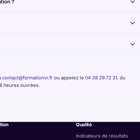
ation ?
à
contact@formationvr.fr
ou appelez le
04 28 29 72 31
, du
48 heures ouvrées.
tion
Qualité
l
Indicateurs de résultats